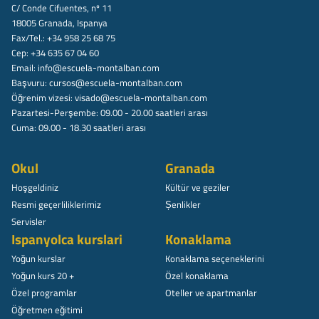
C/ Conde Cifuentes, nº 11
18005 Granada, Ispanya
Fax/Tel.: +34 958 25 68 75
Cep: +34 635 67 04 60
Email:
info@escuela-montalban.com
Başvuru:
cursos@escuela-montalban.com
Öğrenim vizesi:
visado@escuela-montalban.com
Pazartesi-Perşembe: 09.00 - 20.00 saatleri arası
Cuma: 09.00 - 18.30 saatleri arası
Okul
Granada
Hoşgeldiniz
Kültür ve geziler
Resmi geçerliliklerimiz
Șenlikler
Servisler
Ispanyolca kurslari
Konaklama
Yoğun kurslar
Konaklama seçeneklerini
Yoğun kurs 20 +
Özel konaklama
Özel programlar
Oteller ve apartmanlar
Öğretmen eğitimi