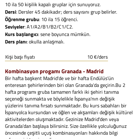
10 ila 50 kişilik kapalı gruplar için sunuyoruz.
Dersi
: Dersler 45 dakikadır; ders sayısını grup belirler.
Öğrenme grubu
: 10 ila 15 öğrenci.
Seviyeler
: A1/A2/B1/B2/C1/C2.
Kurs başlangıcı
: sene boyunca mümkün.
Ders planı
: okulla anlaşmalı.
Kişi başı fiyatı
10 €/ders
Kombinasyon progamı Granada - Madrid
Bir hafta başkent Madrid'de ve bir hafta Endülüs'ün
enteresan şehirlerinden biri olan Granada'da geçirin.Bu 2
hafta programı gruba tamamen farklı iki şehiri tanıma
seçeneği sunmakta ve böylelikle İspanya'nın değişik
yüzlerini tanıma fırsatı sunmaktadır. Bu kurs sabahları bir
İspanyolca kursundan ve öğlen ve akşamları değişik kültürel
aktivitelerden oluşmaktadır. Gezinize Madrid'den veya
Granada'dan başlaya bilirsiniz. Size özellikle yolculuğunuz
öncesinde çeşitli uçuş kombinasyonları hakkında bilgi