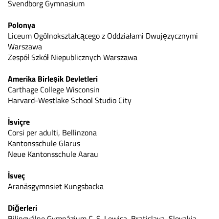
Svendborg Gymnasium
Polonya
Liceum Ogólnokształcącego z Oddziałami Dwujęzycznymi
Warszawa
Zespół Szkół Niepublicznych Warszawa
Amerika Birleşik Devletleri
Carthage College Wisconsin
Harvard-Westlake School Studio City
İsviçre
Corsi per adulti, Bellinzona
Kantonsschule Glarus
Neue Kantonsschule Aarau
İsveç
Aranäsgymnsiet Kungsbacka
Diğerleri
Bilingválne Gymnázium C. S. Lewisa, Bratislava, Slovakia