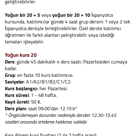
geliştirebilirler.
Yoğun bir 20 + 5
veya
yoğun bir 20 + 10
İspanyolca
kursunda, katılımcılar günde 4 saat grup dersini 1 veya 2 tek
İspanyolca dersiyle birleştirebilirler. Özel derste katılımcı
öğretmen ile farklı alanları pekiştirebilir veya istediği
temaları işleyebilir.
Yoğun kurs 20
Ders
: günde 45 dakikalık 4 ders saati; Pazartesiden cumaya
kadar.
Grup
: en fazla 10 kurs katılımcısı.
Seviyeler
: A1/A2/B1/B2/C1/C2.
Kurs başlangıcı
: her Pazartesi.
Kurs süresi
: 1 - 48 hafta.
Kayıt ücreti
: 50 €.
Ders planı
: saat 09.00'dan 12.15'e*
* Öngörülemeyen durumlar nedeniyle dersleri 12.30-15.45
saatleri arasında erteleme hakkımız saklıdır.
Kısa dönem kurs fiyatları (1 ila 7 hafta arası):