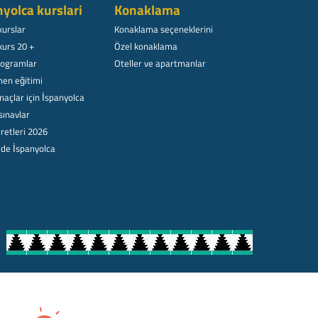
nyolca kurslari
Konaklama
kurslar
Konaklama seçeneklerini
kurs 20 +
Özel konaklama
rogramlar
Oteller ve apartmanlar
en eğitimi
açlar için İspanyolca
sınavlar
retleri 2026
rde İspanyolca