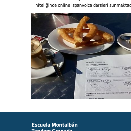
niteliğinde online İspanyolca dersleri sunmaktad
Escuela Montalbán
Tandem Granada