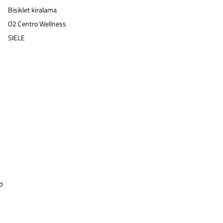
Bisiklet kiralama
O2 Centro Wellness
SIELE
a
o