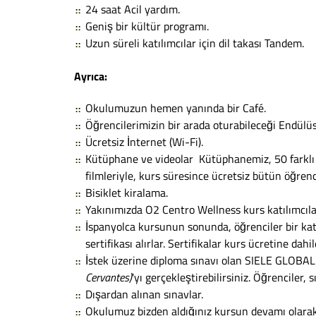
24 saat Acil yardım.
Geniş bir kültür programı.
Uzun süreli katılımcılar için dil takası Tandem.
Ayrıca:
Okulumuzun hemen yanında bir
Café
.
Öğrencilerimizin bir arada oturabileceği Endülüs
Ücretsiz İnternet (Wi-Fi).
Kütüphane ve videolar
Kütüphanemiz, 50 farklı 
filmleriyle, kurs süresince ücretsiz bütün öğrenc
Bisiklet kiralama.
Yakınımızda O2 Centro Wellness kurs katılımcıları
İspanyolca kursunun sonunda, öğrenciler bir kat
sertifikası alırlar. Sertifikalar kurs ücretine dahil
İstek üzerine diploma sınavı olan SIELE GLOBAL
Cervantes
)
'yı gerçekleştirebilirsiniz. Öğrenciler, s
Dışardan alınan sınavlar.
Okulumuz bizden aldığınız kursun devamı olarak 