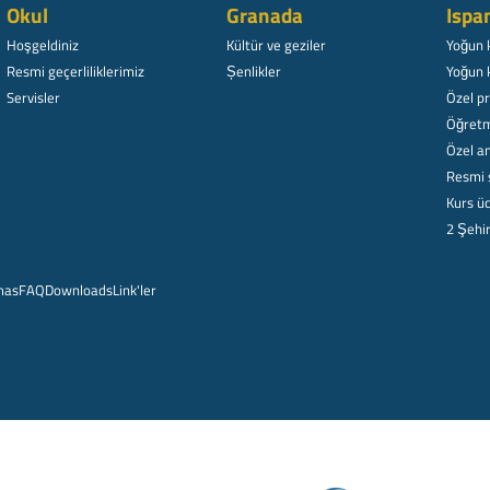
Okul
Granada
Ispa
Hoşgeldiniz
Kültür ve geziler
Yoğun 
Resmi geçerliliklerimiz
Șenlikler
Yoğun 
Servisler
Özel p
Öğretm
Özel am
Resmi 
Kurs üc
2 Şehi
mas
FAQ
Downloads
Link'ler