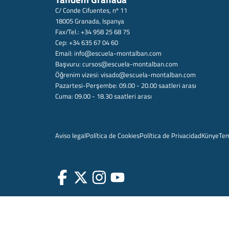
C/ Conde Cifuentes, nº 11
18005 Granada, Ispanya
Fax/Tel.: +34 958 25 68 75
Cep: +34 635 67 04 60
Email:
info@escuela-montalban.com
Başvuru:
cursos@escuela-montalban.com
Öğrenim vizesi:
visado@escuela-montalban.com
Pazartesi-Perşembe: 09.00 - 20.00 saatleri arası
Cuma: 09.00 - 18.30 saatleri arası
Aviso legal
Política de Cookies
Política de Privacidad
Künye
Te