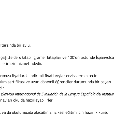
 tarzında bir avlu.
çeşitte ders kitabı, gramer kitapları ve 400'ün üstünde İspanyolc
ilerimizin hizmetindedir.
mıza fiyatlarda indirimli fiyatlarıyla servis vermektedir.
ılım sertifikası ve uzun dönemli öğrenciler durumunda bir başarı
dir.
(
Servicio Internacional de Evaluación de la Lengua Española del Institut
ınavları okulda hazırlayabilirler.
ya da okulumuzda alacağınız fiziksel eğitim için hazırlık kursu