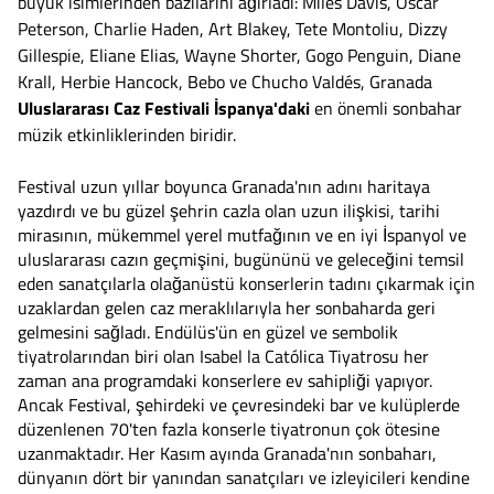
büyük isimlerinden bazılarını ağırladı: Miles Davis, Oscar
Peterson, Charlie Haden, Art Blakey, Tete Montoliu, Dizzy
Gillespie, Eliane Elias, Wayne Shorter, Gogo Penguin, Diane
Krall, Herbie Hancock, Bebo ve Chucho Valdés, Granada
Uluslararası Caz Festivali İspanya'daki
en önemli sonbahar
müzik etkinliklerinden biridir.
Festival uzun yıllar boyunca Granada'nın adını haritaya
yazdırdı ve bu güzel şehrin cazla olan uzun ilişkisi, tarihi
mirasının, mükemmel yerel mutfağının ve en iyi İspanyol ve
uluslararası cazın geçmişini, bugününü ve geleceğini temsil
eden sanatçılarla olağanüstü konserlerin tadını çıkarmak için
uzaklardan gelen caz meraklılarıyla her sonbaharda geri
gelmesini sağladı. Endülüs'ün en güzel ve sembolik
tiyatrolarından biri olan Isabel la Católica Tiyatrosu her
zaman ana programdaki konserlere ev sahipliği yapıyor.
Ancak Festival, şehirdeki ve çevresindeki bar ve kulüplerde
düzenlenen 70'ten fazla konserle tiyatronun çok ötesine
uzanmaktadır. Her Kasım ayında Granada'nın sonbaharı,
dünyanın dört bir yanından sanatçıları ve izleyicileri kendine