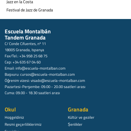
Jazz en la Costa
Festival de Jazz de Granada
Escuela Montalbán
Tandem Granada
C/ Conde Cifuentes, nº 11
18005 Granada, Ispanya
Fax/Tel.: +34 958 25 68 75
Cep: +34 635 67 04 60
Email:
info@escuela-montalban.com
Başvuru:
cursos@escuela-montalban.com
Öğrenim vizesi:
visado@escuela-montalban.com
Pazartesi-Perşembe: 09.00 - 20.00 saatleri arası
Cuma: 09.00 - 18.30 saatleri arası
Okul
Granada
Hoşgeldiniz
Kültür ve geziler
Resmi geçerliliklerimiz
Șenlikler