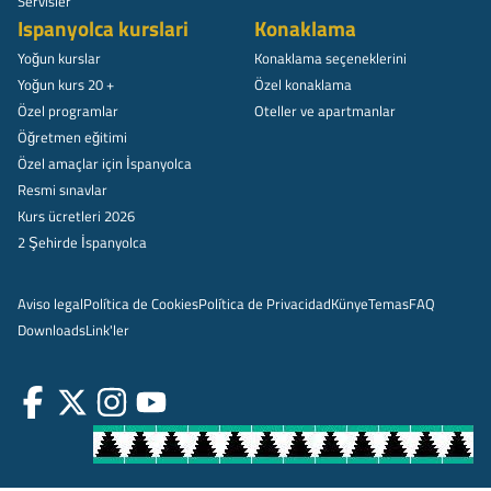
Servisler
Ispanyolca kurslari
Konaklama
Yoğun kurslar
Konaklama seçeneklerini
Yoğun kurs 20 +
Özel konaklama
Özel programlar
Oteller ve apartmanlar
Öğretmen eğitimi
Özel amaçlar için İspanyolca
Resmi sınavlar
Kurs ücretleri 2026
2 Şehirde İspanyolca
Aviso legal
Política de Cookies
Política de Privacidad
Künye
Temas
FAQ
Downloads
Link'ler