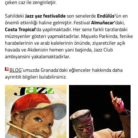
çeken caz ile zenginleşir.
Sahildeki
Jazz yaz festivalide
son senelerde
Endülüs'
ün en
önemli etkinliği haline gelmiştir. Festival
Almuñecar'
daki,
Costa Tropical'
da yapilmaktadir. Her sene farkli tarzlardaki
müzisyenler gösteri yapmaktadirlar. Majuelo Parkinda, fenike
harabelerinin ve arab kalelerinin önünde, ziyaretciler açik
havada ve Akdenizin hemen yani başinda, Jazz Club
ambiyansini yakalamaktadirlar.
BLOG
`umuzda Granada'daki eğlenceler hakkιnda daha
ayrιntιlι bilgileri bulabilirsiniz.