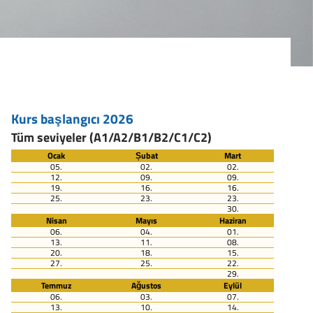
Kurs başlangıcı 2026
Tüm seviyeler (A1/A2/B1/B2/C1/C2)
Ocak
Șubat
Mart
05.
02.
02.
12.
09.
09.
19.
16.
16.
25.
23.
23.
30.
Nisan
Mayıs
Haziran
06.
04.
01.
13.
11.
08.
20.
18.
15.
27.
25.
22.
29.
Temmuz
Ağustos
Eylül
06.
03.
07.
13.
10.
14.