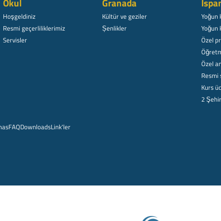
Okul
Granada
Ispa
Hoşgeldiniz
Kültür ve geziler
Yoğun 
Resmi geçerliliklerimiz
Șenlikler
Yoğun 
Servisler
Özel p
Öğretm
Özel am
Resmi 
Kurs üc
2 Şehi
mas
FAQ
Downloads
Link'ler