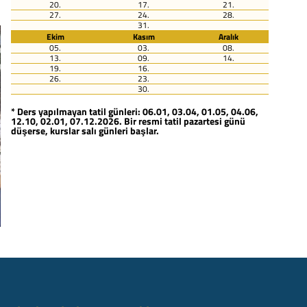
20.
17.
21.
27.
24.
28.
31.
Ekim
Kasım
Aralık
05.
03.
08.
13.
09.
14.
19.
16.
26.
23.
30.
* Ders yapılmayan tatil günleri: 06.01, 03.04, 01.05, 04.06,
12.10, 02.01, 07.12.2026. Bir resmi tatil pazartesi günü
düşerse, kurslar salı günleri başlar.