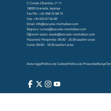
C/ Conde Cifuentes, nº 11
18005 Granada, Ispanya
Fax/Tel.: +34 958 25 68 75
Cep: +34 635 67 04 60
Email:
info@escuela-montalban.com
Başvuru:
cursos@escuela-montalban.com
Öğrenim vizesi:
visado@escuela-montalban.com
Pazartesi-Perşembe: 09.00 - 20.00 saatleri arası
Cuma: 09.00 - 18.30 saatleri arası
Aviso legal
Política de Cookies
Política de Privacidad
Künye
Te