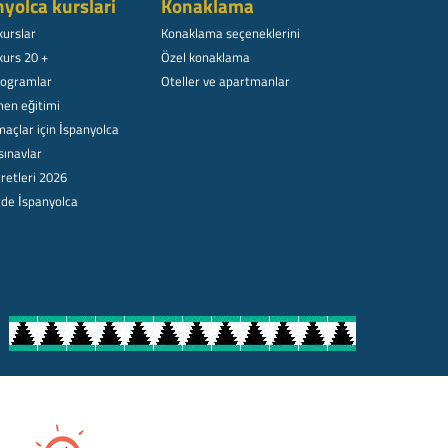
nyolca kurslari
Konaklama
kurslar
Konaklama seçeneklerini
kurs 20 +
Özel konaklama
rogramlar
Oteller ve apartmanlar
en eğitimi
açlar için İspanyolca
sınavlar
retleri 2026
rde İspanyolca