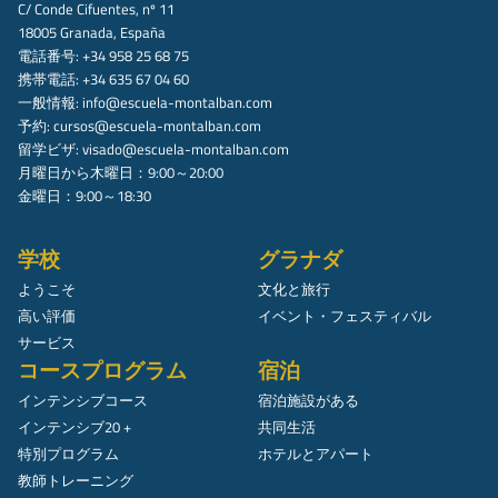
C/ Conde Cifuentes, nº 11
18005 Granada, España
電話番号: +34 958 25 68 75
携帯電話: +34 635 67 04 60
一般情報:
info@escuela-montalban.com
予約:
cursos@escuela-montalban.com
留学ビザ:
visado@escuela-montalban.com
月曜日から木曜日：9:00～20:00
金曜日：9:00～18:30
学校
グラナダ
ようこそ
文化と旅行
高い評価
イベント・フェスティバル
サービス
コースプログラム
宿泊
インテンシブコース
宿泊施設がある
インテンシブ20 +
共同生活
特別プログラム
ホテルとアパート
教師トレーニング