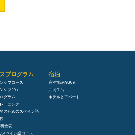
スプログラム
宿泊
ンシブコース
宿泊施設がある
ンシブ20 +
共同生活
ログラム
ホテルとアパート
レーニング
的のためのスペイン語
験
年料金表
でスペイン語コース