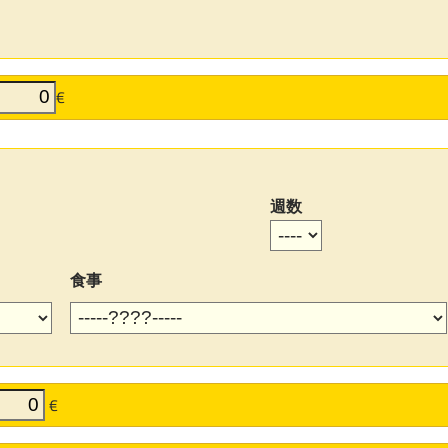
€
週数
食事
€