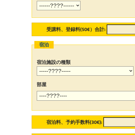
受講料、登録料(50€）合計:
宿泊
宿泊施設の種類
部屋
宿泊料、予約手数料(30€):