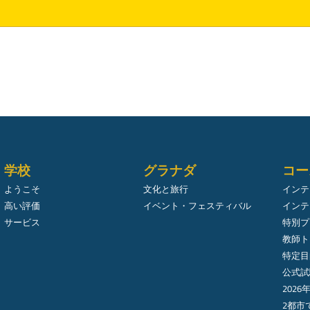
学校
グラナダ
コー
ようこそ
文化と旅行
インテ
高い評価
イベント・フェスティバル
インテ
サービス
特別プ
教師ト
特定目
公式試
2026
2都市