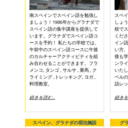
南スペインでスペイン語を勉強し
スペ
ましょう！1986年からグラナダで
しょう
スペイン語の集中講座を提供して
校で
います。グラナダでスペイン語コ
くだ
ースを予約！ 私たちの学校では、
イン
午前中のスペイン語コースに午後
い方
のカルチャーアクティビティを組
後も
み合わせることができます。フラ
ンラ
メンコ, タンゴ , サルサ , 乗馬 , ク
いた
ライミング ,トレッキング, ヨガ ,
ベル
料理教室。
語レ
続きを読む...
続きを読
スペイン、グラナダの宿泊施設
グ