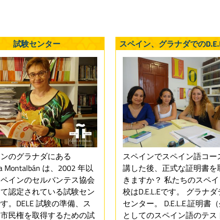
試験センター
スペイン、グラナダでのD.E.L
インのグラナダにある
スペインでスペイン語コー
la Montalbán は、2002 年以
講した後、正式な証明書を
スペインのセルバンテス協会
きますか？ 私たちのスペ
って認定されている試験セン
校はD.E.L.Eです。 グラナ
す。DELE 試験の準備、ス
センター。 D.E.L.E.証明書
ン市民権を取得するための試
としてのスペイン語のテス