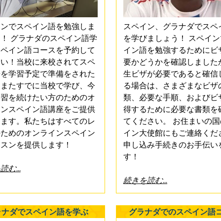
インでスペイン語を勉強しま
スペイン、グラナダでスペ
！ グラナダのスペイン語学
を学びましょう！ スペイ
スペイン語コースを予約して
イン語を勉強するためにビ
さい！当校に来校されてスペ
要かどうかを確認しました
語を学習予定で準備をされた
生ビザが必要であると確信
、またすでに当校で学び、今
る場合は、さまざまなビザ
学習を続けたい方のためのオ
類、必要な手順、およびビ
インスペイン語講座をご提供
得するために必要な書類を
します。私たちはすべてのレ
てください。 お住まいの
のためのオンラインスペイン
イン大使館にもご連絡くだ
ッスンを提供します！
申し込み手続きのお手伝い
す！
む...
続きを読む...
ラナダでスペイン語を学ぶ
グラナダでのスペイン語