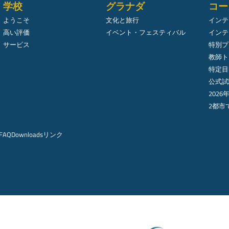
学校
グラナダ
コー
ようこそ
文化と旅行
インテ
高い評価
イベント・フェスティバル
インテ
サービス
特別プ
教師ト
特定目
公式試
2026
2都市
FAQ
Downloads
リンク