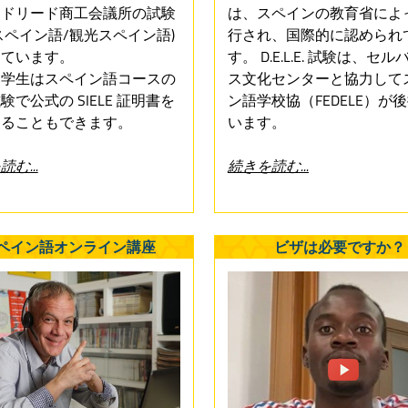
マドリード商工会議所の試験
は、スペインの教育省によ
スペイン語/観光スペイン語)
行され、国際的に認められ
っています。
す。 D.E.L.E. 試験は、セ
、学生はスペイン語コースの
ス文化センターと協力して
験で公式の SIELE 証明書を
ン語学校協（FEDELE）が
することもできます。
います。
む...
続きを読む...
ペイン語オンライン講座
ビザは必要ですか？