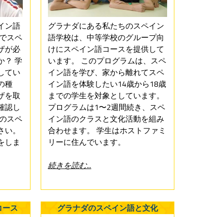
イン語
グラナダにある私たちのスペイン
ンでスペ
語学校は、中等学校のグループ向
ザが必
けにスペイン語コースを提供して
か？ 学
います。 このプログラムは、スペ
してい
イン語を学び、家から離れてスペ
の種
イン語を体験したい14歳から18歳
ザを取
までの学生を対象としています。
確認し
プログラムは1〜2週間続き、スペ
国のスペ
イン語のクラスと文化活動を組み
さい。
合わせます。 学生はホストファミ
をしま
リーに住んでいます。
続きを読む...
コース
グラナダのスペイン語と文化