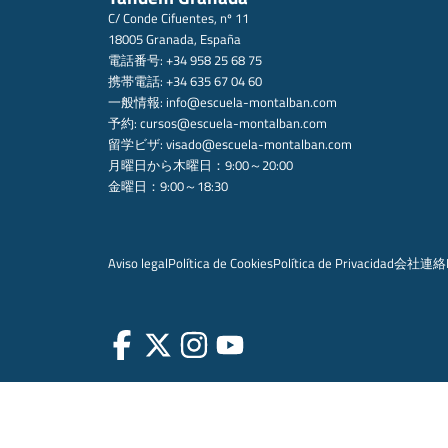
C/ Conde Cifuentes, nº 11
18005 Granada, España
電話番号: +34 958 25 68 75
携帯電話: +34 635 67 04 60
一般情報:
info@escuela-montalban.com
予約:
cursos@escuela-montalban.com
留学ビザ:
visado@escuela-montalban.com
月曜日から木曜日：9:00～20:00
金曜日：9:00～18:30
Aviso legal
Política de Cookies
Política de Privacidad
会社
連絡