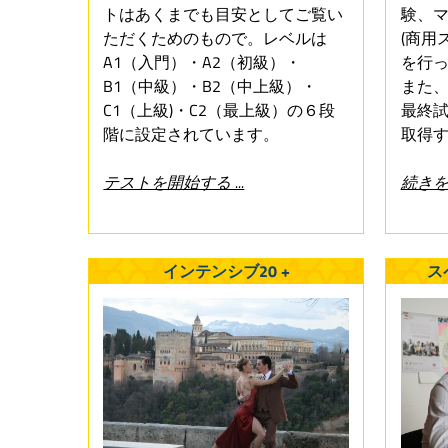
トはあくまでも目安としてご覧い
験、
ただくためのもので。レベルは
(商用
A1（入門）・A2（初級）・
を行
B1（中級）・B2（中上級）・
また
C1（上級)・C2（最上級）の６段
最終試
階に設定されています。
取得
テストを開始する ...
続きを読
インテンシブ20 +
ス