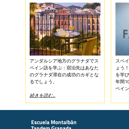
アンダルシア地方のグラナダでス
スペ
ペイン語を学ぶ：宿泊先はあなた
ょう！
のグラナダ滞在の成功のカギとな
を学
るでしょう。
年間1
ペイ
続きを読む...
Escuela Montalbán
Tandem Granada