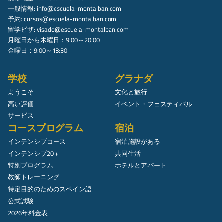
一般情報:
info@escuela-montalban.com
予約:
cursos@escuela-montalban.com
留学ビザ:
visado@escuela-montalban.com
月曜日から木曜日：9:00～20:00
金曜日：9:00～18:30
学校
グラナダ
ようこそ
文化と旅行
高い評価
イベント・フェスティバル
サービス
コースプログラム
宿泊
インテンシブコース
宿泊施設がある
インテンシブ20 +
共同生活
特別プログラム
ホテルとアパート
教師トレーニング
特定目的のためのスペイン語
公式試験
2026年料金表