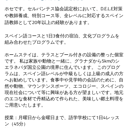
ホセです。セルバンテス協会認定校において、D.E.L.E対策
や教師養成、特別コース等、全レベルに対応するスペイン
語教師として20年以上の経験があります。
スペイン語コースと1日3食付の宿泊、文化プログラムを
組み合わせたプログラムです。
ホームステイは、テラスとプール付きの設備の整った個室
です。 私は家族や動物と一緒に、グラナダから5kmのシ
エラネバダ国立公園の境界に住んでいます。 このプログ
ラムは、スペイン語レベルが中級もしくは上級の成人の方
へお勧めしています。食事中や見学時の会話のために、自
然や動物、マウンテンスポーツ、エコロジー、スペインの
現在社会について等に興味がある方が望ましいです。地元
のエコな食材で丹精込めて作られた、美味しい郷土料理を
ご用意いたします。
授業：月曜日から金曜日まで、語学学校にて1日4レッス
ン（45分）