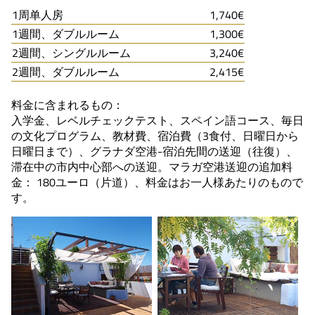
1周单人房
1,740€
1週間、ダブルルーム
1,300€
2週間、シングルルーム
3,240€
2週間、ダブルルーム
2,415€
料金に含まれるもの：
入学金、レベルチェックテスト、スペイン語コース、毎日
の文化プログラム、教材費、宿泊費（3食付、日曜日から
日曜日まで）、グラナダ空港-宿泊先間の送迎（往復）、
滞在中の市内中心部への送迎。マラガ空港送迎の追加料
金： 180ユーロ（片道）、料金はお一人様あたりのもので
す。