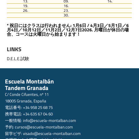
13.
09.
14.
19.
16.
26.
23.
30.
* 祝日にはクラスは行われません: 1月6日 / 4月3日／5月1日／6
月4日／10月12日／11月2日／12月7日2026. 月曜日が休日の場
合、コースは火曜日から始まります！
LINKS
D.E.L.E.試験
Escuela Montalbán
Tandem Granada
C/ Conde Cifuentes, nº 11
18005 Granada, España
電話番号: +34 958 25 68 75
携帯電話: +34 635 67 04 60
一般情報:
info@escuela-montalban.com
予約:
cursos@escuela-montalban.com
留学ビザ:
visado@escuela-montalban.com