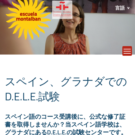
言語
T
スペイン、グラナダでの
D.E.L.E.試験
スペイン語のコース受講後に、公式な修了証
書を取得しませんか？当スペイン語学校は、
グラナダにあるD.E.L.E.の試験センターです。