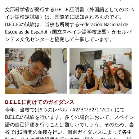
文部科学省が発行するD.E.L.E.証明書（外国語としてのスペ
イン語検定試験）は、国際的に認知されるものです。
D.E.L.E.の試験は、当校も所属するFederación Nacional de
Escuelas de Español（国立スペイン語学校連盟）がセルバ
ンテス文化センターと協働して主催しています。
D.E.L.E.に向けてのガイダンス
今年、当校では5つのレベル（A2/B1/B2/C1/C2）にて
D.E.L.E.の試験を行います。多くの場合において、スペイン
語の自己評価を行うことは難しいでしょう。そのため、当
校では2時間の面接を行い、個別ガイダンスによって各生