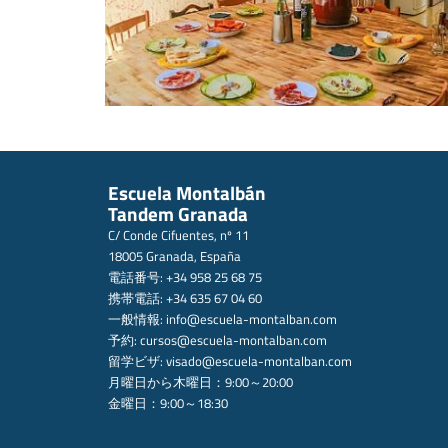
Escuela Montalbán
Tandem Granada
C/ Conde Cifuentes, nº 11
18005 Granada, España
電話番号: +34 958 25 68 75
携帯電話: +34 635 67 04 60
一般情報:
info@escuela-montalban.com
予約:
cursos@escuela-montalban.com
留学ビザ:
visado@escuela-montalban.com
月曜日から木曜日：9:00～20:00
金曜日：9:00～18:30