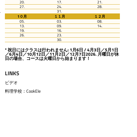
20.
17.
21.
27.
24.
28.
え
31.
1０月
１１月
１２月
05.
03.
08.
13.
09.
14.
19.
16.
26.
23.
30.
* 祝日にはクラスは行われません: 1月6日 / 4月3日／5月1日
／6月4日／10月12日／11月2日／12月7日2026. 月曜日が休
日の場合、コースは火曜日から始まります！
LINKS
ビデオ
料理学校：CookEle