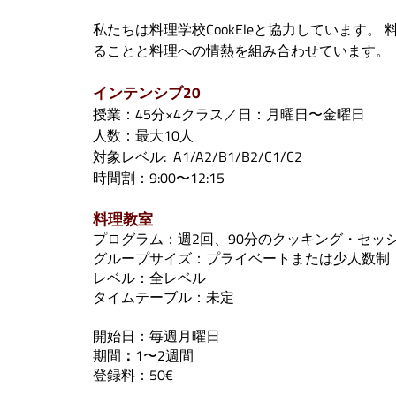
私たちは料理学校CookEleと協力しています
ることと料理への情熱を組み合わせています。
インテンシブ20
授業：45分×4クラス／日：月曜日〜金曜日
人数：最大10人
対象レベル: A1/A2/B1/B2/C1/C2
時間割：9:00〜12:15
料理教室
プログラム：週2回、90分のクッキング・セッ
グループサイズ：プライベートまたは少人数制
レベル：全レベル
タイムテーブル：未定
開始日：毎週月曜日
期間
：
1〜2週間
登録料：50€