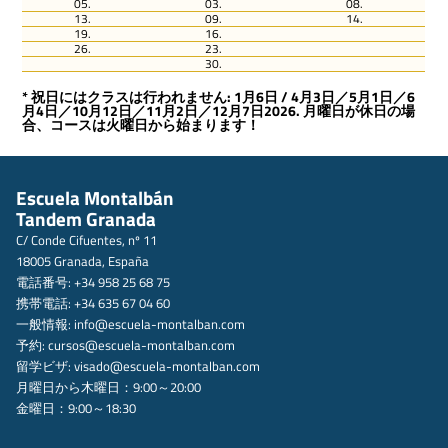
05.
03.
08.
13.
09.
14.
19.
16.
26.
23.
30.
* 祝日にはクラスは行われません: 1月6日 / 4月3日／5月1日／6
月4日／10月12日／11月2日／12月7日2026. 月曜日が休日の場
合、コースは火曜日から始まります！
Escuela Montalbán
Tandem Granada
C/ Conde Cifuentes, nº 11
18005 Granada, España
電話番号: +34 958 25 68 75
携帯電話: +34 635 67 04 60
一般情報:
info@escuela-montalban.com
予約:
cursos@escuela-montalban.com
留学ビザ:
visado@escuela-montalban.com
月曜日から木曜日：9:00～20:00
金曜日：9:00～18:30