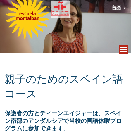
言語
T
親子のためのスペイン語
コース
保護者の方とティーンエイジャーは、スペイ
ン南部のアンダルシアで当校の言語休暇プロ
グラムに参加できます。