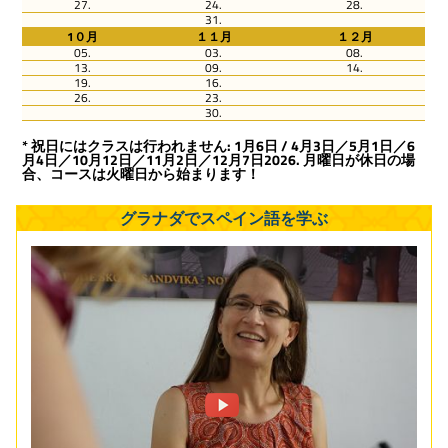
27.
24.
28.
31.
1０月
１１月
１２月
05.
03.
08.
13.
09.
14.
19.
16.
26.
23.
30.
* 祝日にはクラスは行われません: 1月6日 / 4月3日／5月1日／6
月4日／10月12日／11月2日／12月7日2026. 月曜日が休日の場
合、コースは火曜日から始まります！
グラナダでスペイン語を学ぶ