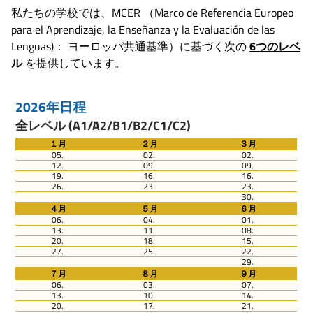
私たちの学校では、MCER （Marco de Referencia Europeo
para el Aprendizaje, la Enseñanza y la Evaluación de las
Lenguas)： ヨーロッパ共通基準）に基づく次の
6つのレベ
ル
を提供しています。
2026年日程
全レベル (A1/A2/B1/B2/C1/C2)
１月
２月
３月
05.
02.
02.
12.
09.
09.
19.
16.
16.
26.
23.
23.
30.
４月
５月
６月
06.
04.
01.
13.
11.
08.
20.
18.
15.
27.
25.
22.
29.
７月
８月
９月
06.
03.
07.
13.
10.
14.
20.
17.
21.