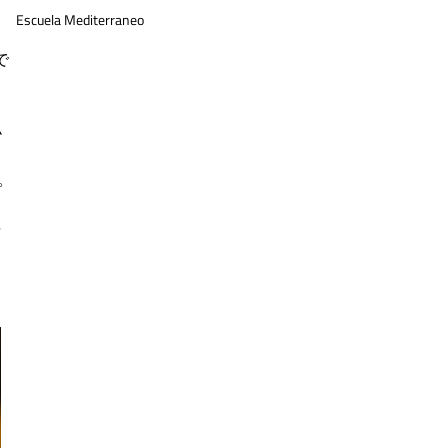
Escuela Mediterraneo
で
小
。
料