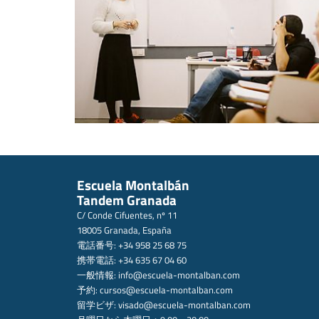
Escuela Montalbán
Tandem Granada
C/ Conde Cifuentes, nº 11
18005 Granada, España
電話番号: +34 958 25 68 75
携帯電話: +34 635 67 04 60
一般情報:
info@escuela-montalban.com
予約:
cursos@escuela-montalban.com
留学ビザ:
visado@escuela-montalban.com