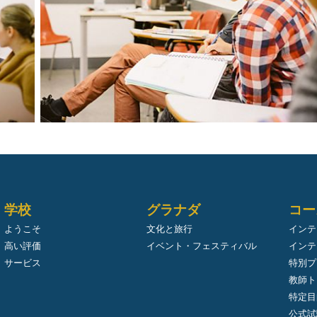
学校
グラナダ
コー
ようこそ
文化と旅行
インテ
高い評価
イベント・フェスティバル
インテ
サービス
特別プ
教師ト
特定目
公式試