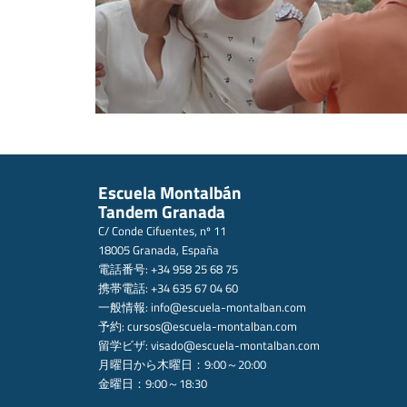
Escuela Montalbán
Tandem Granada
C/ Conde Cifuentes, nº 11
18005 Granada, España
電話番号: +34 958 25 68 75
携帯電話: +34 635 67 04 60
一般情報:
info@escuela-montalban.com
予約:
cursos@escuela-montalban.com
留学ビザ:
visado@escuela-montalban.com
月曜日から木曜日：9:00～20:00
金曜日：9:00～18:30