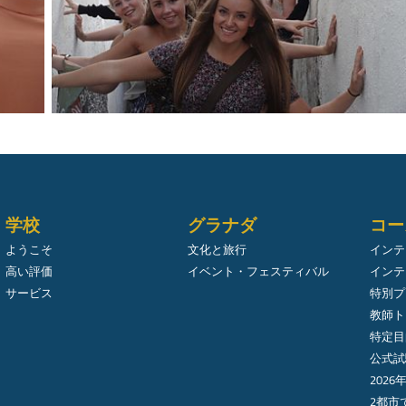
学校
グラナダ
コー
ようこそ
文化と旅行
インテ
高い評価
イベント・フェスティバル
インテ
サービス
特別プ
教師ト
特定目
公式試
2026
2都市