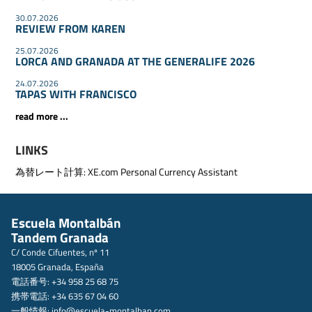
30.07.2026
REVIEW FROM KAREN
25.07.2026
LORCA AND GRANADA AT THE GENERALIFE 2026
24.07.2026
TAPAS WITH FRANCISCO
read more ...
LINKS
為替レート計算:
XE.com Personal Currency Assistant
Escuela Montalbán
Tandem Granada
C/ Conde Cifuentes, nº 11
18005 Granada, España
電話番号: +34 958 25 68 75
携帯電話: +34 635 67 04 60
一般情報:
info@escuela-montalban.com