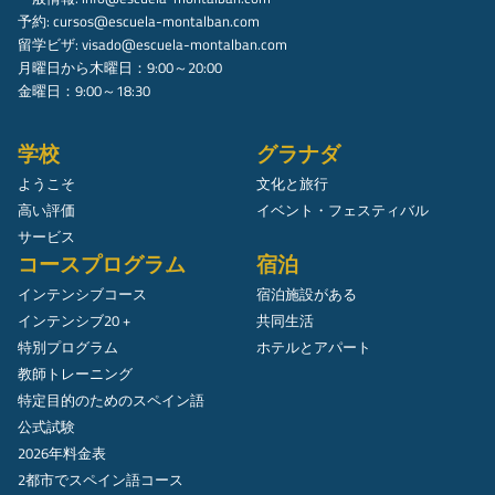
予約:
cursos@escuela-montalban.com
留学ビザ:
visado@escuela-montalban.com
月曜日から木曜日：9:00～20:00
金曜日：9:00～18:30
学校
グラナダ
ようこそ
文化と旅行
高い評価
イベント・フェスティバル
サービス
コースプログラム
宿泊
インテンシブコース
宿泊施設がある
インテンシブ20 +
共同生活
特別プログラム
ホテルとアパート
教師トレーニング
特定目的のためのスペイン語
公式試験
2026年料金表
2都市でスペイン語コース