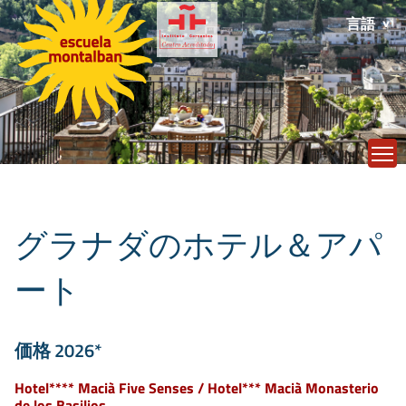
言語
T
グラナダのホテル＆アパ
ート
価格 2026*
Hotel**** Macià Five Senses / Hotel*** Macià Monasterio
de los Basilios