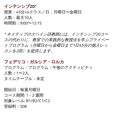
インテンシブ20*
授業：45分×4クラス／日：月曜日〜金曜日
人数：最大10人
時間割：9:00〜12:15
* ネイティブのスペイン語教師には、インテンシブ20コー
スの代わりに、教室での実践的な教授法を学ぶプライベー
トプログラム（月曜日から金曜日まで1日45分の個人レッ
スンを2回）を提供します。
フェデリコ・ガルシア・ロルカ
プログラム：プログラム：午後のアクティビティ
人数
：
1〜2人
タイムテーブル：未定
開始日：毎週月曜日
コース期間: 1 - 2 週間
対象レベル: B1/B2/C1/C2
登録料：50€