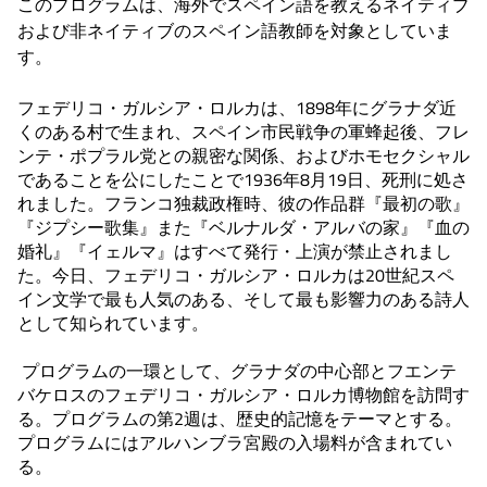
このプログラムは、海外でスペイン語を教えるネイティブ
および非ネイティブのスペイン語教師を対象としていま
す。
フェデリコ・ガルシア・ロルカは、1898年にグラナダ近
くのある村で生まれ、スペイン市民戦争の軍蜂起後、フレ
ンテ・ポプラル党との親密な関係、およびホモセクシャル
であることを公にしたことで1936年8月19日、死刑に処さ
れました。フランコ独裁政権時、彼の作品群『最初の歌』
『ジプシー歌集』また『ベルナルダ・アルバの家』『血の
婚礼』『イェルマ』はすべて発行・上演が禁止されまし
た。今日、フェデリコ・ガルシア・ロルカは20世紀スペ
イン文学で最も人気のある、そして最も影響力のある詩人
として知られています。
プログラムの一環として、グラナダの中心部とフエンテ
バケロスのフェデリコ・ガルシア・ロルカ博物館を訪問す
る。プログラムの第2週は、歴史的記憶をテーマとする。
プログラムにはアルハンブラ宮殿の入場料が含まれてい
る。