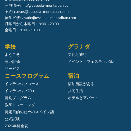
一般情報:
info@escuela-montalban.com
予約:
cursos@escuela-montalban.com
留学ビザ:
visado@escuela-montalban.com
月曜日から木曜日：9:00～20:00
金曜日：9:00～18:30
学校
グラナダ
ようこそ
文化と旅行
高い評価
イベント・フェスティバル
サービス
コースプログラム
宿泊
インテンシブコース
宿泊施設がある
インテンシブ20 +
共同生活
特別プログラム
ホテルとアパート
教師トレーニング
特定目的のためのスペイン語
公式試験
2026年料金表