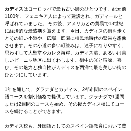
カディス
はヨーロッパで最も古い街のひとつです。紀元前
1100年、フェニキア人によって建設され、ガディールと
呼ばれていました。 その後、アメリカとの貿易で18世紀
に経済的な最盛期を迎えます。今日、カディスの街を歩く
とその細い小道や、広場、庭園に植民地時代の繁栄を想像
させます。その小道の多い町並みは、迷子になりやすく、
思わずして大聖堂やカレタ海岸、カディス港、あるいは美
しいビーニャ地区に出くわします。街中の光と喧噪、喜
び、その魅力と独自性がカディスを西洋で最も美しい街の
ひとつにしています。
1年を通して、グラナダとカディス、2都市間のスペイン
語コースを割引価格で提供しています。グラナダで1週間
または2週間のコースを始め、その後カディス校にてコー
スを続けることができます。
カディス校も、外国語としてのスペイン語教育において豊