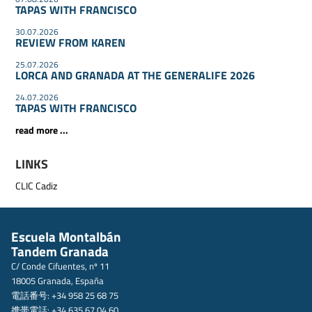
TAPAS WITH FRANCISCO
30.07.2026
REVIEW FROM KAREN
25.07.2026
LORCA AND GRANADA AT THE GENERALIFE 2026
24.07.2026
TAPAS WITH FRANCISCO
read more ...
LINKS
CLIC Cadiz
Escuela Montalbán
Tandem Granada
C/ Conde Cifuentes, nº 11
18005 Granada, España
電話番号: +34 958 25 68 75
携帯電話: +34 635 67 04 60