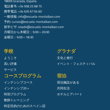
18005 Granada, España
電話番号: +34 958 25 68 75
携帯電話: +34 635 67 04 60
一般情報:
info@escuela-montalban.com
予約:
cursos@escuela-montalban.com
留学ビザ:
visado@escuela-montalban.com
月曜日から木曜日：9:00～20:00
金曜日：9:00～18:30
学校
グラナダ
ようこそ
文化と旅行
高い評価
イベント・フェスティバル
サービス
コースプログラム
宿泊
インテンシブコース
宿泊施設がある
インテンシブ20 +
共同生活
特別プログラム
ホテルとアパート
教師トレーニング
特定目的のためのスペイン語