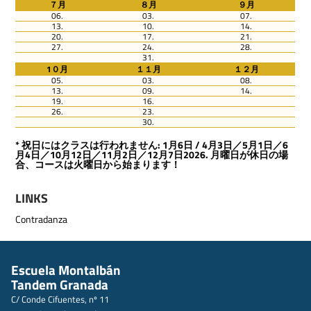
７月
８月
９月
06.
03.
07.
13.
10.
14.
20.
17.
21.
27.
24.
28.
31.
1０月
１１月
１２月
05.
03.
08.
13.
09.
14.
19.
16.
26.
23.
30.
* 祝日にはクラスは行われません: 1月6日 / 4月3日／5月1日／6
月4日／10月12日／11月2日／12月7日2026. 月曜日が休日の場
合、コースは火曜日から始まります！
LINKS
Contradanza
Escuela Montalbán
Tandem Granada
C/ Conde Cifuentes, nº 11