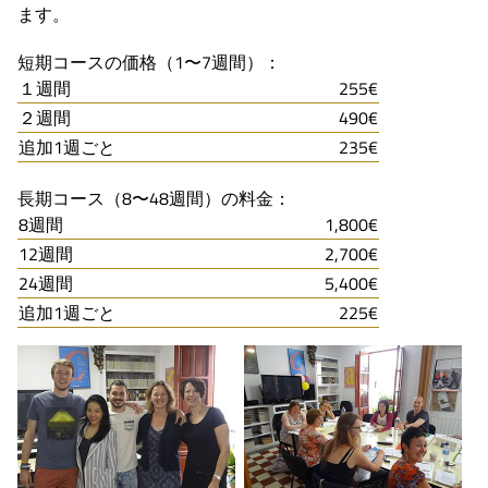
ます。
短期コースの価格（1〜7週間）：
１週間
255€
２週間
490€
追加1週ごと
235€
長期コース（8〜48週間）の料金：
8週間
1,800€
12週間
2,700€
24週間
5,400€
追加1週ごと
225€