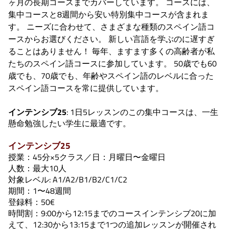
ヶ月の長期コースまでカバーしています。 コースには、
集中コースと8週間から安い特別集中コースが含まれま
す。 ニーズに合わせて、さまざまな種類のスペイン語コ
ースからお選びください。 新しい言語を学ぶのに遅すぎ
ることはありません！ 毎年、ますます多くの高齢者が私
たちのスペイン語コースに参加しています。 50歳でも60
歳でも、70歳でも、年齢やスペイン語のレベルに合った
スペイン語コースを常に提供しています。
インテンシブ25
: 1日5レッスンのこの集中コースは、一生
懸命勉強したい学生に最適です。
インテンシブ25
授業：45分×5クラス／日：月曜日〜金曜日
人数：最大10人
対象レベル: A1/A2/B1/B2/C1/C2
期間：1〜48週間
登録料：50€
時間割：9:00から12:15までのコースインテンシブ20に加
えて、12:30から13:15まで1つの追加レッスンが開催され