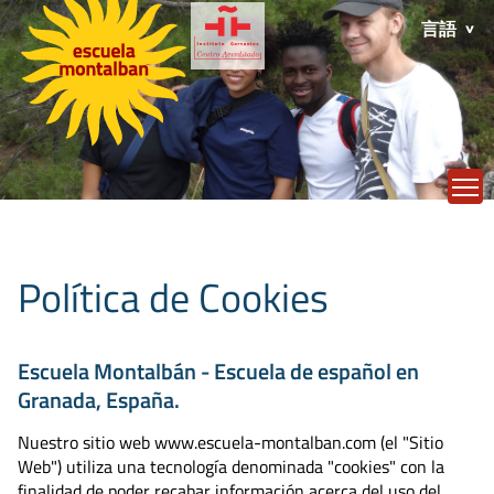
言語
T
Política de Cookies
Escuela Montalbán - Escuela de español en
Granada, España.
Nuestro sitio web www.escuela-montalban.com (el "Sitio
Web") utiliza una tecnología denominada "cookies" con la
finalidad de poder recabar información acerca del uso del