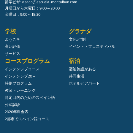
留学ビザ:
visado@escuela-montalban.com
月曜日から木曜日：9:00～20:00
金曜日：9:00～18:30
学校
グラナダ
ようこそ
文化と旅行
高い評価
イベント・フェスティバル
サービス
コースプログラム
宿泊
インテンシブコース
宿泊施設がある
インテンシブ20 +
共同生活
特別プログラム
ホテルとアパート
教師トレーニング
特定目的のためのスペイン語
公式試験
2026年料金表
2都市でスペイン語コース