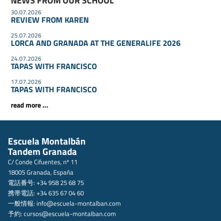
NEWS FROM OUR SCHOOL
30.07.2026
REVIEW FROM KAREN
25.07.2026
LORCA AND GRANADA AT THE GENERALIFE 2026
24.07.2026
TAPAS WITH FRANCISCO
17.07.2026
TAPAS WITH FRANCISCO
read more ...
Escuela Montalbán
Tandem Granada
C/ Conde Cifuentes, nº 11
18005 Granada, España
電話番号: +34 958 25 68 75
携帯電話: +34 635 67 04 60
一般情報:
info@escuela-montalban.com
予約:
cursos@escuela-montalban.com