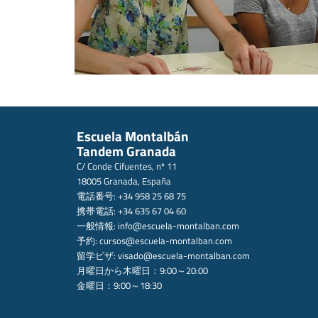
Escuela Montalbán
Tandem Granada
C/ Conde Cifuentes, nº 11
18005 Granada, España
電話番号: +34 958 25 68 75
携帯電話: +34 635 67 04 60
一般情報:
info@escuela-montalban.com
予約:
cursos@escuela-montalban.com
留学ビザ:
visado@escuela-montalban.com
月曜日から木曜日：9:00～20:00
金曜日：9:00～18:30