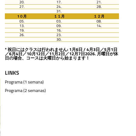
20.
17.
21.
27.
24.
28.
31.
1０月
１１月
１２月
05.
03.
08.
13.
09.
14.
19.
16.
26.
23.
30.
* 祝日にはクラスは行われません: 1月6日 / 4月3日／5月1日
／6月4日／10月12日／11月2日／12月7日2026. 月曜日が休
日の場合、コースは火曜日から始まります！
LINKS
Programa (1 semana)
Programa (2 semanas)