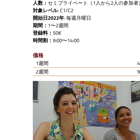
人数
：
セミプライベート（1人から2人の参加者
対象レベル
: C1/C2
開始日2022年
: 毎週月曜日
期間
：
1〜2週間
登録
料：
50€
時間割
：
9:00〜14:00
価格
1週間
4
2週間
9