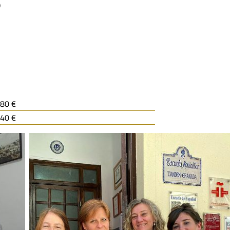
）
80 €
40 €