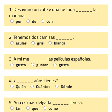
1. Desayuno un café y una tostada ______ la
mañana.
por
de
con
2. Tenemos dos camisas ______ .
azules
gris
blanca
3. A mí me ______ las películas españolas.
gusto
gustan
gusta
4. ¿ ______ años tienes?
Quién
Cuántos
Dónde
5. Ana es más delgada ______ Teresa.
tan
que
como