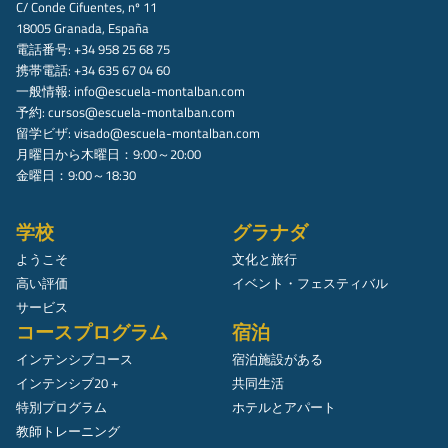
C/ Conde Cifuentes, nº 11
18005 Granada, España
電話番号: +34 958 25 68 75
携帯電話: +34 635 67 04 60
一般情報:
info@escuela-montalban.com
予約:
cursos@escuela-montalban.com
留学ビザ:
visado@escuela-montalban.com
月曜日から木曜日：9:00～20:00
金曜日：9:00～18:30
学校
グラナダ
ようこそ
文化と旅行
高い評価
イベント・フェスティバル
サービス
コースプログラム
宿泊
インテンシブコース
宿泊施設がある
インテンシブ20 +
共同生活
特別プログラム
ホテルとアパート
教師トレーニング