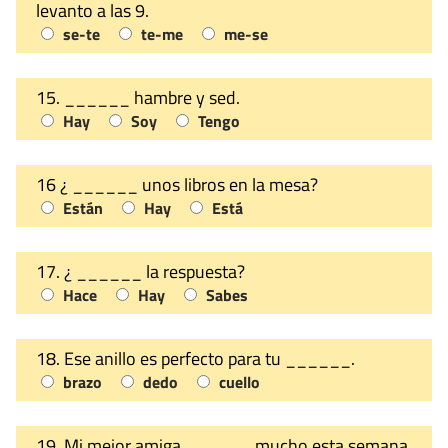
levanto a las 9.
se-te
te-me
me-se
15. ______ hambre y sed.
Hay
Soy
Tengo
16 ¿ ______ unos libros en la mesa?
Están
Hay
Está
17. ¿ ______ la respuesta?
Hace
Hay
Sabes
18. Ese anillo es perfecto para tu ______.
brazo
dedo
cuello
19. Mi mejor amiga ______ mucho esta semana.