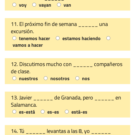
voy
vayan
van
11. El próximo fin de semana ______ una
excursión.
tenemos hacer
estamos haciendo
vamos a hacer
12. Discutimos mucho con ______ compañeros
de clase.
nuestros
nosotros
nos
13. Javier ______ de Granada, pero ______ en
Salamanca.
es-está
es-es
está-es
14. Tú ______ levantas a las 8, yo ______