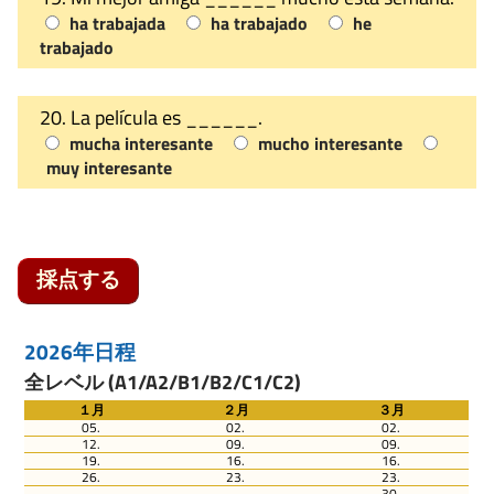
ha trabajada
ha trabajado
he
trabajado
20. La película es ______.
mucha interesante
mucho interesante
muy interesante
採点する
2026年日程
全レベル (A1/A2/B1/B2/C1/C2)
１月
２月
３月
05.
02.
02.
12.
09.
09.
19.
16.
16.
26.
23.
23.
30.