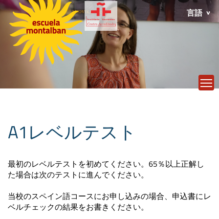
言語
T
A1レベルテスト
最初のレベルテストを初めてください。65％以上正解し
た場合は次のテストに進んでください。
当校のスペイン語コースにお申し込みの場合、申込書にレ
ベルチェックの結果をお書きください。