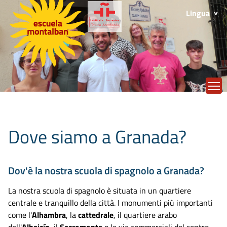
Lingua
T
Dove siamo a Granada?
Dov'è la nostra scuola di spagnolo a Granada?
La nostra scuola di spagnolo è situata in un quartiere
centrale e tranquillo della città. I monumenti più importanti
come l'
Alhambra
, la
cattedrale
, il quartiere arabo
dell'
Albaicín
, il
Sacromonte
o le vie commerciali del centro