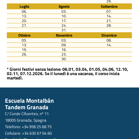
29.
Luglio
Agosto
Settembre
06.
03.
07.
13.
10.
14.
20.
17.
21.
27.
24.
28.
31.
Ottobre
Novembre
Dicembre
05.
03.
08.
13.
09.
14.
19.
16.
26.
23.
30.
* Giorni festivi senza lezione: 06.01, 03.04, 01.05, 04.06, 12.10,
02.11, 07.12.2026. Se il lunedì è una vacanza, il corso inizia
martedì.
Escuela Montalbán
Tandem Granada
C/ Conde Cifuentes, nº 11
18005 Granada, Spagna
Telefono: +34 958 25 68 75
Cellulare: +34 635 67 04 60