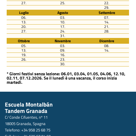
27.
25.
22.
29.
Luglio
Agosto
Settembre
06.
03.
07.
13.
10.
14.
20.
17.
21.
27.
24.
28.
31.
Ottobre
Novembre
Dicembre
05.
03.
08.
13.
09.
14.
19.
16.
26.
23.
30.
* Giorni festivi senza lezione: 06.01, 03.04, 01.05, 04.06, 12.10,
02.11, 07.12.2026. Se il lunedì è una vacanza, il corso inizia
martedì.
Escuela Montalbán
Tandem Granada
C/ Conde Cifuentes, nº 11
18005 Granada, Spagna
Telefono: +34 958 25 68 75