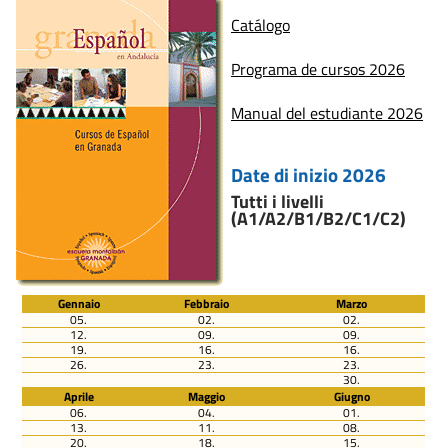
Catálogo
Programa de cursos 2026
Manual del estudiante 2026
Date di inizio 2026
Tutti i livelli
(A1/A2/B1/B2/C1/C2)
Gennaio
Febbraio
Marzo
05.
02.
02.
12.
09.
09.
19.
16.
16.
26.
23.
23.
30.
Aprile
Maggio
Giugno
06.
04.
01.
13.
11.
08.
20.
18.
15.