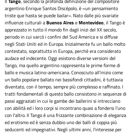
Il
Tango
, secondo la profonda definizione del compositore
argentino Enrique Santos Discépolo, è
«un pensamiento
triste que hasta se puede bailar».
Nato dalle più svariate
influenze culturali a
Buenos Aires
e
Montevideo
, il Tango è
apprezzato in tutto il mondo fin dagli inizi del XX secolo,
periodo in cui varcò i confini del Sud America e si diffuse
negli Stati Uniti ed in Europa. Inizialmente fu un ballo molto
contestato, soprattutto in Europa, perchè era considerato
audace ed indecente. Oggi esistono diverse versioni del
Tango, ma quello argentino rappresenta le prime forme di
ballo e musica latino-americana. Conosciuto all'inizio come
un ballo popolare ballato nei bassifondi cittadini, è tuttavia
diventato, con il tempo, sempre più complesso e raffinato. I
tratti fondamentali di questo ballo consistono in sequenze di
passi aggraziati in cui le gambe dei ballerini si intrecciano
con abilità ed i loro corpi si incontrano quasi a fondersi l'uno
con l'altro. Il Tango è una frizzante combinazione di eleganza
ed erotismo ed è senza dubbio uno dei balli di coppia più
seducenti ed impegnativi. Negli ultimi anni, l'interesse per