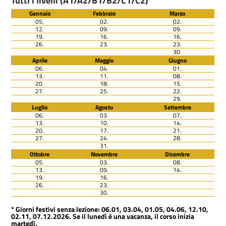
Tutti i livelli (A1/A2/B1/B2/C1/C2)
Gennaio
Febbraio
Marzo
05.
02.
02.
12.
09.
09.
19.
16.
16.
26.
23.
23.
30.
Aprile
Maggio
Giugno
06.
04.
01.
13.
11.
08.
20.
18.
15.
27.
25.
22.
29.
Luglio
Agosto
Settembre
06.
03.
07.
13.
10.
14.
20.
17.
21.
27.
24.
28.
31.
Ottobre
Novembre
Dicembre
05.
03.
08.
13.
09.
14.
19.
16.
26.
23.
30.
* Giorni festivi senza lezione: 06.01, 03.04, 01.05, 04.06, 12.10,
02.11, 07.12.2026. Se il lunedì è una vacanza, il corso inizia
martedì.