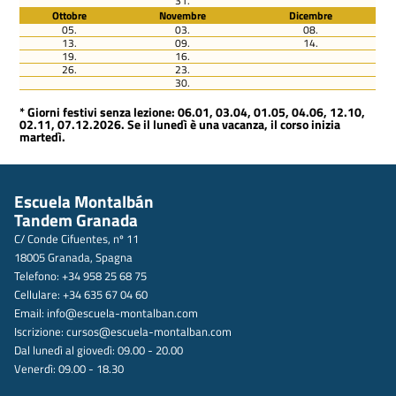
31.
Ottobre
Novembre
Dicembre
05.
03.
08.
13.
09.
14.
19.
16.
26.
23.
30.
* Giorni festivi senza lezione: 06.01, 03.04, 01.05, 04.06, 12.10,
02.11, 07.12.2026. Se il lunedì è una vacanza, il corso inizia
martedì.
Escuela Montalbán
Tandem Granada
C/ Conde Cifuentes, nº 11
18005 Granada, Spagna
Telefono: +34 958 25 68 75
Cellulare: +34 635 67 04 60
Email:
info@escuela-montalban.com
Iscrizione:
cursos@escuela-montalban.com
Dal lunedì al giovedì: 09.00 - 20.00
Venerdì: 09.00 - 18.30