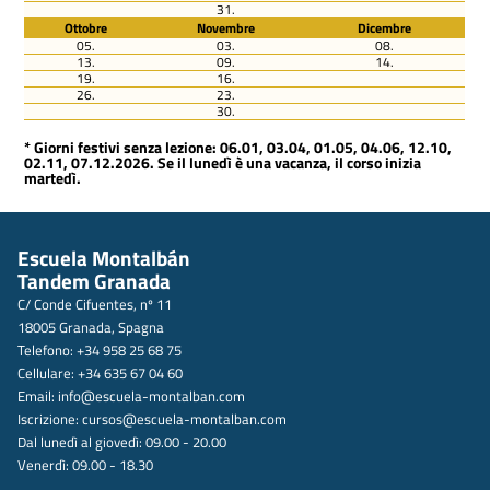
31.
Ottobre
Novembre
Dicembre
05.
03.
08.
13.
09.
14.
19.
16.
26.
23.
30.
* Giorni festivi senza lezione: 06.01, 03.04, 01.05, 04.06, 12.10,
02.11, 07.12.2026. Se il lunedì è una vacanza, il corso inizia
martedì.
Escuela Montalbán
Tandem Granada
C/ Conde Cifuentes, nº 11
18005 Granada, Spagna
Telefono: +34 958 25 68 75
Cellulare: +34 635 67 04 60
Email:
info@escuela-montalban.com
Iscrizione:
cursos@escuela-montalban.com
Dal lunedì al giovedì: 09.00 - 20.00
Venerdì: 09.00 - 18.30