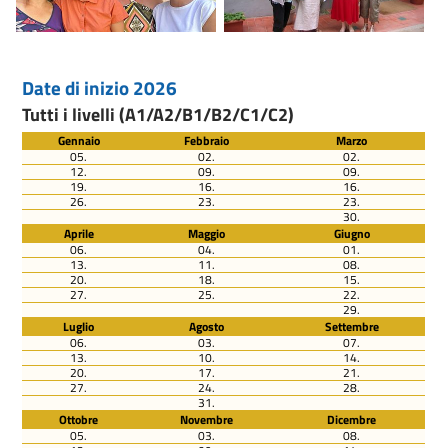
Date di inizio 2026
Tutti i livelli (A1/A2/B1/B2/C1/C2)
Gennaio
Febbraio
Marzo
05.
02.
02.
12.
09.
09.
19.
16.
16.
26.
23.
23.
30.
Aprile
Maggio
Giugno
06.
04.
01.
13.
11.
08.
20.
18.
15.
27.
25.
22.
29.
Luglio
Agosto
Settembre
06.
03.
07.
13.
10.
14.
20.
17.
21.
27.
24.
28.
31.
Ottobre
Novembre
Dicembre
05.
03.
08.