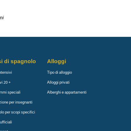
ni
i di spagnolo
Alloggi
ntensivi
Tipo di alloggio
vi 20 +
Alloggi privati
mmi speciali
Alberghi e appartamenti
ione per insegnanti
o per scopi specifici
fficiali