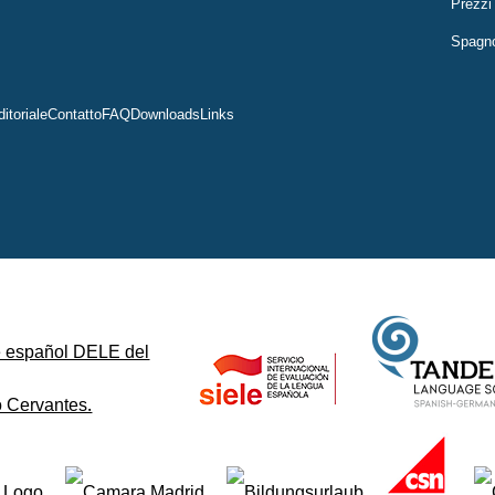
Prezzi
Spagnol
ditoriale
Contatto
FAQ
Downloads
Links