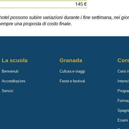
145 €
 hotel possono subire variazioni durante i fine settimana, nei gior
i sempre una proposta di costo finale.
La scuola
Granada
Cors
Benvenuti
Cultura e viaggi
Corsi i
Accreditazioni
Feste e festival
Intensi
Servizi
Progra
Formaz
Spagnol
Esami u