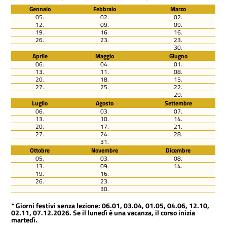
Gennaio
Febbraio
Marzo
05.
02.
02.
12.
09.
09.
19.
16.
16.
26.
23.
23.
30.
Aprile
Maggio
Giugno
06.
04.
01.
13.
11.
08.
20.
18.
15.
27.
25.
22.
29.
Luglio
Agosto
Settembre
06.
03.
07.
13.
10.
14.
20.
17.
21.
27.
24.
28.
31.
Ottobre
Novembre
Dicembre
05.
03.
08.
13.
09.
14.
19.
16.
26.
23.
30.
* Giorni festivi senza lezione: 06.01, 03.04, 01.05, 04.06, 12.10,
02.11, 07.12.2026. Se il lunedì è una vacanza, il corso inizia
martedì.