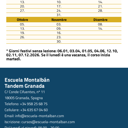
13.
10.
14.
20.
17.
21.
27.
24.
28.
31.
Ottobre
Novembre
Dicembre
05.
03.
08.
13.
09.
14.
19.
16.
26.
23.
30.
* Giorni festivi senza lezione: 06.01, 03.04, 01.05, 04.06, 12.10,
02.11, 07.12.2026. Se il lunedì è una vacanza, il corso inizia
martedì.
Escuela Montalbán
Tandem Granada
C/ Conde Cifuentes, nº 11
18005 Granada, Spagna
Telefono: +34 958 25 68 75
Cellulare: +34 635 67 04 60
Email:
info@escuela-montalban.com
Iscrizione:
cursos@escuela-montalban.com
Dal lunedì al giovedì: 09.00 - 20.00