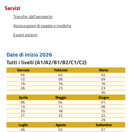
Servizi
Transfer dall'aeroporto
Assicurazioni di viaggio e mediche
Esami esterni
Date di inizio 2026
Tutti i livelli (A1/A2/B1/B2/C1/C2)
Gennaio
Febbraio
Marzo
05.
02.
02.
12.
09.
09.
19.
16.
16.
26.
23.
23.
30.
Aprile
Maggio
Giugno
06.
04.
01.
13.
11.
08.
20.
18.
15.
27.
25.
22.
29.
Luglio
Agosto
Settembre
06.
03.
07.