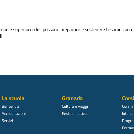
e scuole superiori o lici possono preparare e sostenere l’esame con n
i!
La scuola
Granada
Cors
Benvenuti
Cultura e viaggi
Corsi i
Accreditazioni
Feste e festival
Intensi
Servizi
Progra
Formaz