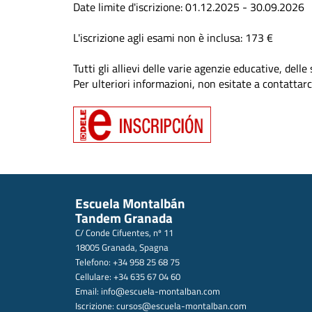
Date limite d'iscrizione: 01.12.2025 - 30.09.2026
L'iscrizione agli esami non è inclusa: 173 €
Tutti gli allievi delle varie agenzie educative, dell
Per ulteriori informazioni, non esitate a contattarc
Escuela Montalbán
Tandem Granada
C/ Conde Cifuentes, nº 11
18005 Granada, Spagna
Telefono: +34 958 25 68 75
Cellulare: +34 635 67 04 60
Email:
info@escuela-montalban.com
Iscrizione:
cursos@escuela-montalban.com