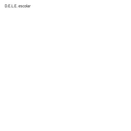
D.E.L.E. escolar
e