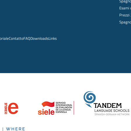
Spagnol
Esami u
Prezzi
Spagnol
oriale
Contatto
FAQ
Downloads
Links