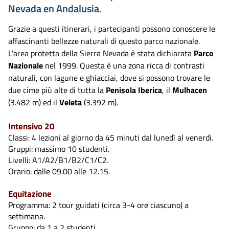
Nevada en Andalusia.
Grazie a questi itinerari, i partecipanti possono conoscere le
affascinanti bellezze naturali di questo parco nazionale.
L'area protetta della Sierra Nevada è stata dichiarata
Parco
Nazionale
nel 1999. Questa è una zona ricca di contrasti
naturali, con lagune e ghiacciai, dove si possono trovare le
due cime più alte di tutta la
Penisola Iberica
, il
Mulhacen
(3.482 m) ed il
Veleta
(3.392 m).
Intensivo 20
Classi: 4 lezioni al giorno da 45 minuti dal lunedì al venerdì.
Gruppi: massimo 10 studenti.
Livelli: A1/A2/B1/B2/C1/C2.
Orario: dalle 09.00 alle 12.15.
Equitazione
Programma: 2 tour guidati (circa 3-4 ore ciascuno) a
settimana.
Gruppo: da 1 a 2 studenti.