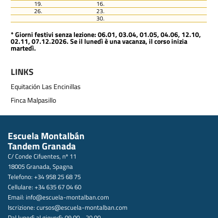
19.
16.
26.
23.
30.
* Giorni festivi senza lezione: 06.01, 03.04, 01.05, 04.06, 12.10,
02.11, 07.12.2026. Se il lunedì è una vacanza, il corso inizia
martedì.
LINKS
Equitación Las Encinillas
Finca Malpasillo
Escuela Montalbán
Tandem Granada
C/ Conde Cifuentes, nº 11
18005 Granada, Spagna
Telefono: +34 958 25 68 75
Cellulare: +34 635 67 04 60
Email:
info@escuela-montalban.com
Iscrizione:
cursos@escuela-montalban.com
Dal lunedì al giovedì: 09.00 - 20.00