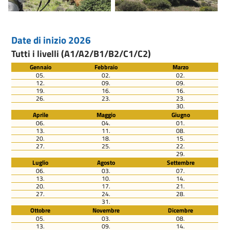
Date di inizio 2026
Tutti i livelli (A1/A2/B1/B2/C1/C2)
Gennaio
Febbraio
Marzo
05.
02.
02.
12.
09.
09.
19.
16.
16.
26.
23.
23.
30.
Aprile
Maggio
Giugno
06.
04.
01.
13.
11.
08.
20.
18.
15.
27.
25.
22.
29.
Luglio
Agosto
Settembre
06.
03.
07.
13.
10.
14.
20.
17.
21.
27.
24.
28.
31.
Ottobre
Novembre
Dicembre
05.
03.
08.
13.
09.
14.