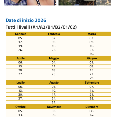
Date di inizio 2026
Tutti i livelli (A1/A2/B1/B2/C1/C2)
Gennaio
Febbraio
Marzo
05.
02.
02.
12.
09.
09.
19.
16.
16.
26.
23.
23.
30.
Aprile
Maggio
Giugno
06.
04.
01.
13.
11.
08.
20.
18.
15.
27.
25.
22.
29.
Luglio
Agosto
Settembre
06.
03.
07.
13.
10.
14.
20.
17.
21.
27.
24.
28.
31.
Ottobre
Novembre
Dicembre
05.
03.
08.
13.
09.
14.