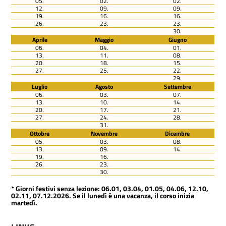
05.
02.
02.
12.
09.
09.
19.
16.
16.
26.
23.
23.
30.
Aprile
Maggio
Giugno
06.
04.
01.
13.
11.
08.
20.
18.
15.
27.
25.
22.
29.
Luglio
Agosto
Settembre
06.
03.
07.
13.
10.
14.
20.
17.
21.
27.
24.
28.
31.
Ottobre
Novembre
Dicembre
05.
03.
08.
13.
09.
14.
19.
16.
26.
23.
30.
* Giorni festivi senza lezione: 06.01, 03.04, 01.05, 04.06, 12.10,
02.11, 07.12.2026. Se il lunedì è una vacanza, il corso inizia
martedì.