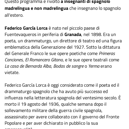
Questo programma è rivolto
a insegnanti di spagnolo
madrelingua e non madrelingua
che insegnano lo spagnolo
all'estero.
Federico García Lorca
è nato nel piccolo paese di
Fuentevaqueros in periferia di
Granada
, nel 1898. Era un
poeta, un drammaturgo, un direttore di teatro ed una figura
emblematica della Generazione del 1927. Sotto la dittatura
del Generale Franco le sue opere poetiche come
Primeras
Canciones
,
El Romancero Gitano
, e le sue opere teatrali come
La casa de Bernarda Alba
,
Bodas de sangre
o
Yerma
erano
vietate.
Federico García Lorca è oggi considerato come il poeta ed il
drammaturgo spagnolo che ha avuto più successo ed
influenza nella letteratura spagnola del ventesimo secolo. È
morto il 19 agosto del 1936, qualche semana dopo il
sollevamento militare della guerra civile spagnola,
assassinato per avere collaborato con il governo del Fronte
Popolare e per aver dichiarato in pubblico la sua