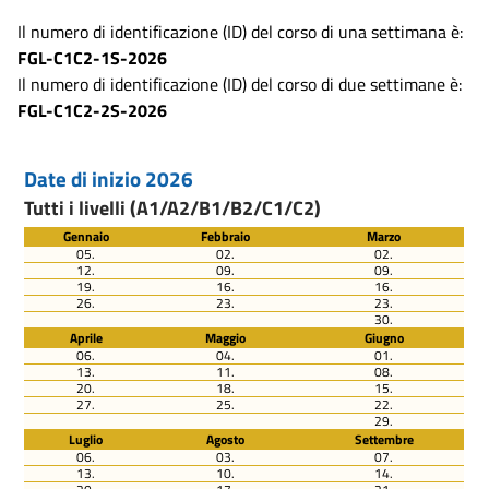
Il numero di identificazione (ID) del corso di una settimana è:
FGL-C1C2-1S-2026
Il numero di identificazione (ID) del corso di due settimane è:
FGL-C1C2-2S-2026
Date di inizio 2026
Tutti i livelli (A1/A2/B1/B2/C1/C2)
Gennaio
Febbraio
Marzo
05.
02.
02.
12.
09.
09.
19.
16.
16.
26.
23.
23.
30.
Aprile
Maggio
Giugno
06.
04.
01.
13.
11.
08.
20.
18.
15.
27.
25.
22.
29.
Luglio
Agosto
Settembre
06.
03.
07.
13.
10.
14.