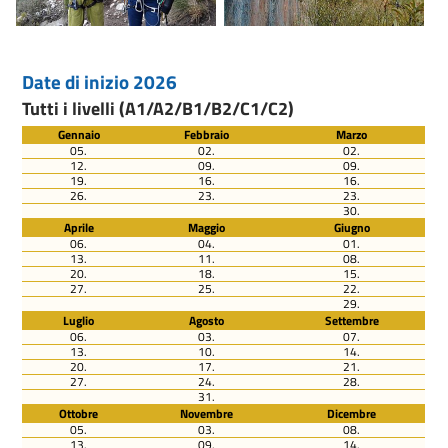
Date di inizio 2026
Tutti i livelli (A1/A2/B1/B2/C1/C2)
Gennaio
Febbraio
Marzo
05.
02.
02.
12.
09.
09.
19.
16.
16.
26.
23.
23.
30.
Aprile
Maggio
Giugno
06.
04.
01.
13.
11.
08.
20.
18.
15.
27.
25.
22.
29.
Luglio
Agosto
Settembre
06.
03.
07.
13.
10.
14.
20.
17.
21.
27.
24.
28.
31.
Ottobre
Novembre
Dicembre
05.
03.
08.
13.
09.
14.