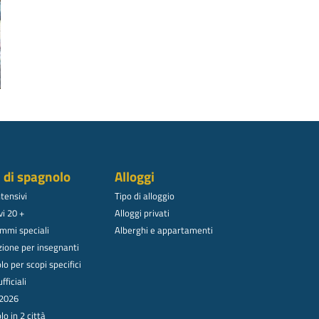
i di spagnolo
Alloggi
ntensivi
Tipo di alloggio
vi 20 +
Alloggi privati
mmi speciali
Alberghi e appartamenti
ione per insegnanti
o per scopi specifici
fficiali
 2026
o in 2 città