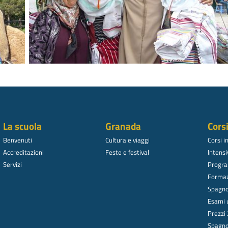
La scuola
Granada
Cors
Benvenuti
Cultura e viaggi
Corsi i
Accreditazioni
Feste e festival
Intensi
Servizi
Progra
Formaz
Spagnol
Esami u
Prezzi
Spagnol