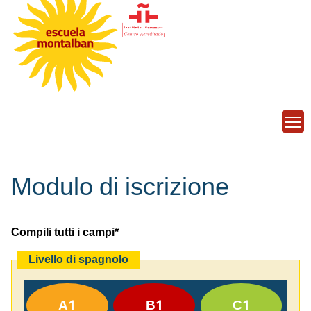
Lingua
T
Modulo di iscrizione
Compili tutti i campi*
Livello di spagnolo
A1
B1
C1