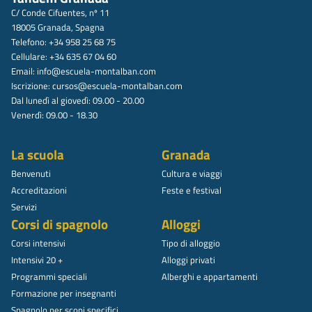
C/ Conde Cifuentes, nº 11
18005 Granada, Spagna
Telefono: +34 958 25 68 75
Cellulare: +34 635 67 04 60
Email:
info@escuela-montalban.com
Iscrizione:
cursos@escuela-montalban.com
Dal lunedì al giovedì: 09.00 - 20.00
Venerdì: 09.00 - 18.30
La scuola
Granada
Benvenuti
Cultura e viaggi
Accreditazioni
Feste e festival
Servizi
Corsi di spagnolo
Alloggi
Corsi intensivi
Tipo di alloggio
Intensivi 20 +
Alloggi privati
Programmi speciali
Alberghi e appartamenti
Formazione per insegnanti
Spagnolo per scopi specifici