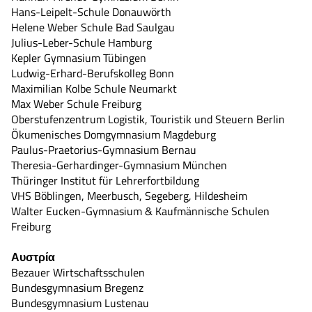
Hans-Leipelt-Schule Donauwörth
Helene Weber Schule Bad Saulgau
Julius-Leber-Schule Hamburg
Kepler Gymnasium Tübingen
Ludwig-Erhard-Berufskolleg Bonn
Maximilian Kolbe Schule Neumarkt
Max Weber Schule Freiburg
Oberstufenzentrum Logistik, Touristik und Steuern Berlin
Ökumenisches Domgymnasium Magdeburg
Paulus-Praetorius-Gymnasium Bernau
Theresia-Gerhardinger-Gymnasium München
Thüringer Institut für Lehrerfortbildung
VHS Böblingen, Meerbusch, Segeberg, Hildesheim
Walter Eucken-Gymnasium & Kaufmännische Schulen
Freiburg
Αυστρία
Bezauer Wirtschaftsschulen
Bundesgymnasium Bregenz
Bundesgymnasium Lustenau