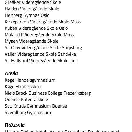
Greåker Videregående Skole
Halden Videregående Skole
Heltberg Gymnas Oslo
Kirkeparken Videregående Skole Moss
Kuben Videregående Skole Oslo
Malakoff Videregående Skole Moss
Mysen Videregående Skole
St. Olav Videregående Skole Sarpsborg
Valler Videregående Skole Sandvika
St. Hallvard Videregående Skole Lier
Δανία
Køge Handelsgymnasium
Køge Handelsskole
Niels Brock Business College Frederiksberg
Odense Katedralskole
Sct. Knuds Gymnasium Odense
Svendborg Gymnasium
Πολωνία
Liceum Ogólnokształcącego z Oddziałami Dwujęzycznymi