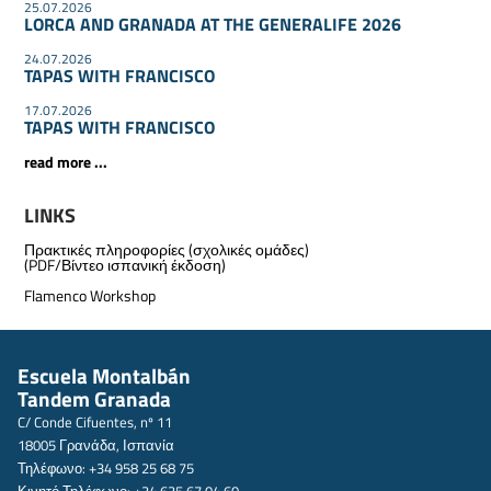
25.07.2026
LORCA AND GRANADA AT THE GENERALIFE 2026
24.07.2026
TAPAS WITH FRANCISCO
17.07.2026
TAPAS WITH FRANCISCO
read more ...
LINKS
Πρακτικές πληροφορίες (σχολικές ομάδες)
(PDF/Βίντεο ισπανική έκδοση)
Flamenco Workshop
Escuela Montalbán
Tandem Granada
C/ Conde Cifuentes, nº 11
18005 Γρανάδα, Ισπανία
Τηλέφωνο: +34 958 25 68 75
Κινητό Τηλέφωνο: +34 635 67 04 60