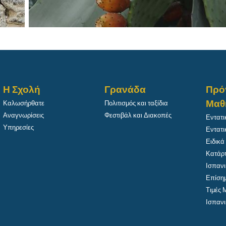
Η Σχολή
Γρανάδα
Πρό
Μαθ
Καλωσήρθατε
Πολιτισμός και ταξίδια
Αναγνωρίσεις
Φεστιβάλ και Διακοπές
Εντατι
Υπηρεσίες
Εντατι
Ειδικά
Κατάρτ
Ισπανι
Επίσημ
Τιμές
Ισπανι