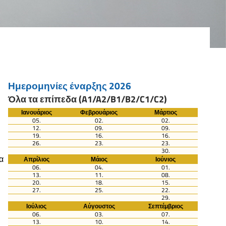
Ημερομηνίες έναρξης 2026
Όλα τα επίπεδα (A1/A2/B1/B2/C1/C2)
Ιανουάριος
Φεβρουάριος
Μάρτιος
05.
02.
02.
12.
09.
09.
19.
16.
16.
26.
23.
23.
30.
α
Απρίλιος
Μάιος
Ιούνιος
06.
04.
01.
13.
11.
08.
20.
18.
15.
27.
25.
22.
29.
Ιούλιος
Αύγουστος
Σεπτέμβριος
06.
03.
07.
13.
10.
14.