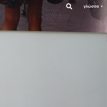
γλώσσα