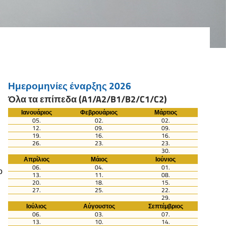
Ημερομηνίες έναρξης 2026
Όλα τα επίπεδα (A1/A2/B1/B2/C1/C2)
Ιανουάριος
Φεβρουάριος
Μάρτιος
05.
02.
02.
12.
09.
09.
19.
16.
16.
26.
23.
23.
30.
Απρίλιος
Μάιος
Ιούνιος
06.
04.
01.
ο
13.
11.
08.
20.
18.
15.
27.
25.
22.
29.
Ιούλιος
Αύγουστος
Σεπτέμβριος
06.
03.
07.
13.
10.
14.