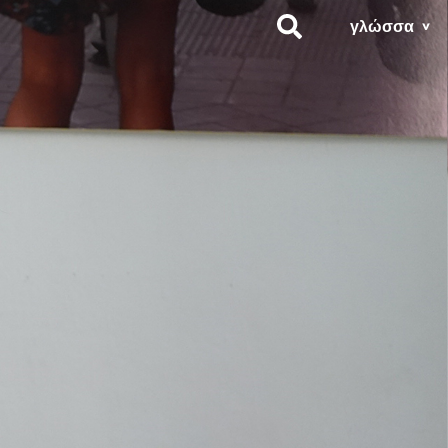
γλώσσα