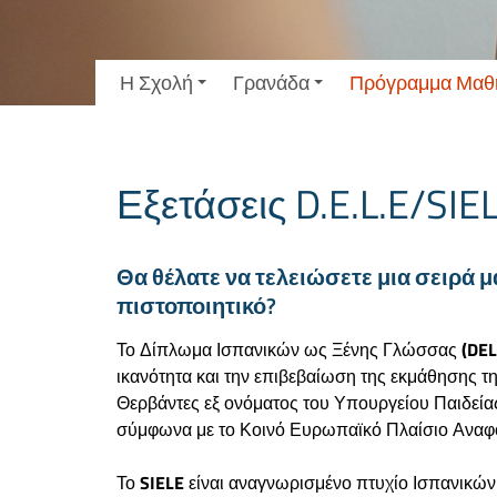
Η Σχολή
Γρανάδα
Πρόγραμμα Μαθ
Εξετάσεις D.E.L.E/SIE
Θα θέλατε να τελειώσετε μια σειρά
πιστοποιητικό?
Το Δίπλωμα Ισπανικών ως Ξένης Γλώσσας
(DEL
ικανότητα και την επιβεβαίωση της εκμάθησης τη
Θερβάντες εξ ονόματος του Υπουργείου Παιδείας
σύμφωνα με το Κοινό Ευρωπαϊκό Πλαίσιο Αναφορ
Το
SIELE
είναι αναγνωρισμένο πτυχίο Ισπανικών 