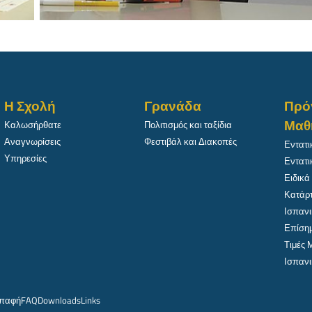
Η Σχολή
Γρανάδα
Πρό
Μαθ
Καλωσήρθατε
Πολιτισμός και ταξίδια
Αναγνωρίσεις
Φεστιβάλ και Διακοπές
Εντατι
Υπηρεσίες
Εντατι
Ειδικά
Κατάρτ
Ισπανι
Επίσημ
Τιμές
Ισπανι
παφή
FAQ
Downloads
Links