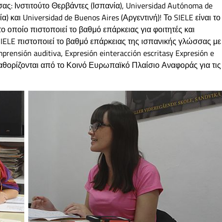
ς: Ινστιτούτο Θερβάντες (Ισπανία), Universidad Autónoma de
α) και Universidad de Buenos Aires (Αργεντινή)! Το SIELE είναι το
ο οποίο πιστοποιεί το βαθμό επάρκειας για φοιτητές και
SIELE πιστοποιεί το βαθμό επάρκειας της ισπανικής γλώσσας με
rensión auditiva, Expresión einteracción escritasy Expresión e
καθορίζονται από το Κοινό Ευρωπαϊκό Πλαίσιο Αναφοράς για τις