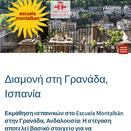
γλώσσα
T
Διαμονή στη Γρανάδα,
Ισπανία
Εκμάθηση ισπανικών στο Escuela Montalbán
στην Γρανάδα, Ανδαλουσία: Η στέγαση
αποτελεί βασικό στοιχείο για να