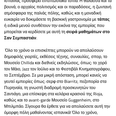
Ισπανίας προσφέρει εντυπωσιακά τοπία. Η θάλασσα και τα
βουνά, ο αρχαίος πολιτισμός και οι παραδόσεις, η ζωντανή
ατμόσφαιρα της παλιάς πόλης, καθώς και η μοναδική
ευκαιρία να δοκιμάσετε τη βασκική γαστρονομία με
τάπας
ή ειδικά μενού συνθέτουν την εικόνα της εμπειρίας που
μπορείται να κερδίσετε με αυτή τη
σειρά μαθημάτων στο
Σαν Σεμπαστιάν
.
Όλο το χρόνο οι επισκέπτες μπορούν να απολαύσουν
δημοφιλής γιορτές, εκθέσεις τέχνης, συναυλίες, σπορ, το
Μουσείο Chillida και διεθνείς εκδηλώσεις, όπως: το χορό
τον Μάιο, Jazz τον Ιούλιο και το Φεστιβάλ Κινηματογράφου,
το Σεπτέμβριο. Σε μια μικρή απόσταση, μπορεί κανείς να
γευτεί εμπειρίες όπως: σερφ στο Biarritz, πεζοπορία στα
Πυρηναία, τη γνωστή διαδρομή προσκυνητών του
Σαντιάγο, μια επίσκεψη στα κελάρια κρασιού της Rioja,
καθώς και το avant-garde Μουσείο Guggenheim, στο
Μπιλμπάο. Σίγουρα θα έρθετε για να απολαύσετε αυτή την
όμορφη πόλη μαθαίνοντας ισπανικά! Όλο το χρόνο,