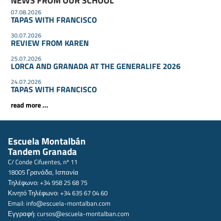
NEWS FROM OUR SCHOOL
07.08.2026
TAPAS WITH FRANCISCO
30.07.2026
REVIEW FROM KAREN
25.07.2026
LORCA AND GRANADA AT THE GENERALIFE 2026
24.07.2026
TAPAS WITH FRANCISCO
read more ...
Escuela Montalbán
Tandem Granada
C/ Conde Cifuentes, nº 11
18005 Γρανάδα, Ισπανία
Τηλέφωνο: +34 958 25 68 75
Κινητό Τηλέφωνο: +34 635 67 04 60
Email:
info@escuela-montalban.com
Εγγραφή:
cursos@escuela-montalban.com