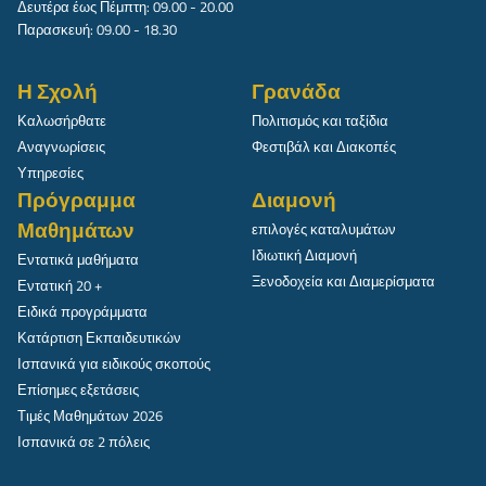
Δευτέρα έως Πέμπτη: 09.00 - 20.00
Παρασκευή: 09.00 - 18.30
Η Σχολή
Γρανάδα
Καλωσήρθατε
Πολιτισμός και ταξίδια
Αναγνωρίσεις
Φεστιβάλ και Διακοπές
Υπηρεσίες
Πρόγραμμα
Διαμονή
Μαθημάτων
επιλογές καταλυμάτων
Ιδιωτική Διαμονή
Εντατικά μαθήματα
Ξενοδοχεία και Διαμερίσματα
Εντατική 20 +
Ειδικά προγράμματα
Κατάρτιση Εκπαιδευτικών
Ισπανικά για ειδικούς σκοπούς
Επίσημες εξετάσεις
Τιμές Μαθημάτων 2026
Ισπανικά σε 2 πόλεις