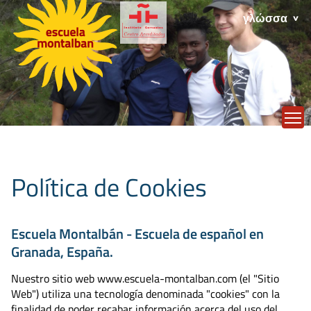
γλώσσα
T
Política de Cookies
Escuela Montalbán - Escuela de español en
Granada, España.
Nuestro sitio web www.escuela-montalban.com (el "Sitio
Web") utiliza una tecnología denominada "cookies" con la
finalidad de poder recabar información acerca del uso del