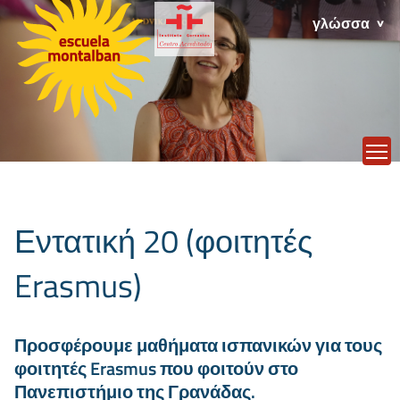
γλώσσα
T
Εντατική 20 (φοιτητές
Erasmus)
Προσφέρουμε μαθήματα ισπανικών για τους
φοιτητές Erasmus που φοιτούν στο
Πανεπιστήμιο της Γρανάδας.