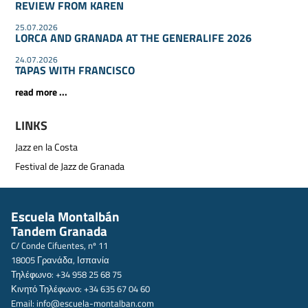
REVIEW FROM KAREN
25.07.2026
LORCA AND GRANADA AT THE GENERALIFE 2026
24.07.2026
TAPAS WITH FRANCISCO
read more ...
LINKS
Jazz en la Costa
Festival de Jazz de Granada
Escuela Montalbán
Tandem Granada
C/ Conde Cifuentes, nº 11
18005 Γρανάδα, Ισπανία
Τηλέφωνο: +34 958 25 68 75
Κινητό Τηλέφωνο: +34 635 67 04 60
Email:
info@escuela-montalban.com