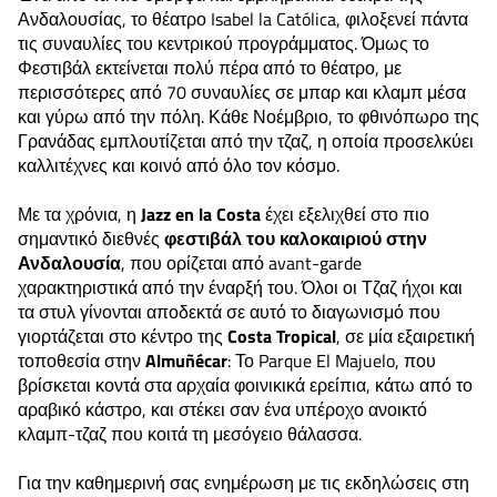
Ανδαλουσίας, το θέατρο Isabel la Católica, φιλοξενεί πάντα
τις συναυλίες του κεντρικού προγράμματος. Όμως το
Φεστιβάλ εκτείνεται πολύ πέρα από το θέατρο, με
περισσότερες από 70 συναυλίες σε μπαρ και κλαμπ μέσα
και γύρω από την πόλη. Κάθε Νοέμβριο, το φθινόπωρο της
Γρανάδας εμπλουτίζεται από την τζαζ, η οποία προσελκύει
καλλιτέχνες και κοινό από όλο τον κόσμο.
Με τα χρόνια, η
Jazz en la Costa
έχει εξελιχθεί στο πιο
σημαντικό διεθνές
φεστιβάλ του καλοκαιριού στην
Ανδαλουσία
, που ορίζεται από avant-garde
χαρακτηριστικά από την έναρξή του. Όλοι οι Τζαζ ήχοι και
τα στυλ γίνονται αποδεκτά σε αυτό το διαγωνισμό που
γιορτάζεται στο κέντρο της
Costa Tropical
, σε μία εξαιρετική
τοποθεσία στην
Almuñécar
: Το Parque El Majuelo, που
βρίσκεται κοντά στα αρχαία φοινικικά ερείπια, κάτω από το
αραβικό κάστρο, και στέκει σαν ένα υπέροχο ανοικτό
κλαμπ-τζαζ που κοιτά τη μεσόγειο θάλασσα.
Για την καθημερινή σας ενημέρωση με τις εκδηλώσεις στη