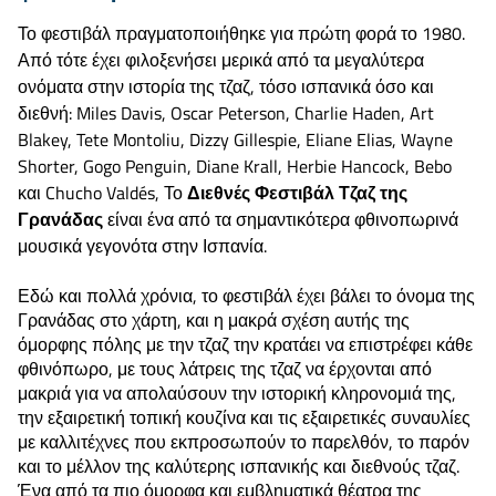
Το φεστιβάλ πραγματοποιήθηκε για πρώτη φορά το 1980.
Από τότε έχει φιλοξενήσει μερικά από τα μεγαλύτερα
ονόματα στην ιστορία της τζαζ, τόσο ισπανικά όσο και
διεθνή: Miles Davis, Oscar Peterson, Charlie Haden, Art
Blakey, Tete Montoliu, Dizzy Gillespie, Eliane Elias, Wayne
Shorter, Gogo Penguin, Diane Krall, Herbie Hancock, Bebo
και Chucho Valdés, Το
Διεθνές Φεστιβάλ Τζαζ της
Γρανάδας
είναι ένα από τα σημαντικότερα φθινοπωρινά
μουσικά γεγονότα στην Ισπανία.
Εδώ και πολλά χρόνια, το φεστιβάλ έχει βάλει το όνομα της
Γρανάδας στο χάρτη, και η μακρά σχέση αυτής της
όμορφης πόλης με την τζαζ την κρατάει να επιστρέφει κάθε
φθινόπωρο, με τους λάτρεις της τζαζ να έρχονται από
μακριά για να απολαύσουν την ιστορική κληρονομιά της,
την εξαιρετική τοπική κουζίνα και τις εξαιρετικές συναυλίες
με καλλιτέχνες που εκπροσωπούν το παρελθόν, το παρόν
και το μέλλον της καλύτερης ισπανικής και διεθνούς τζαζ.
Ένα από τα πιο όμορφα και εμβληματικά θέατρα της